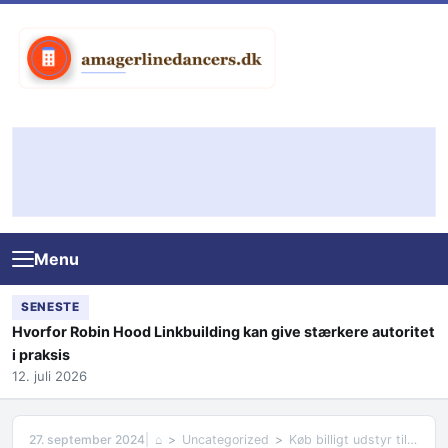
Skip to content
Menu
SENESTE
Hvorfor Robin Hood Linkbuilding kan give stærkere autoritet
i praksis
12. juli 2026
27. september 2024
⌂
Uncategorized
Køb billigt udstyr til træning