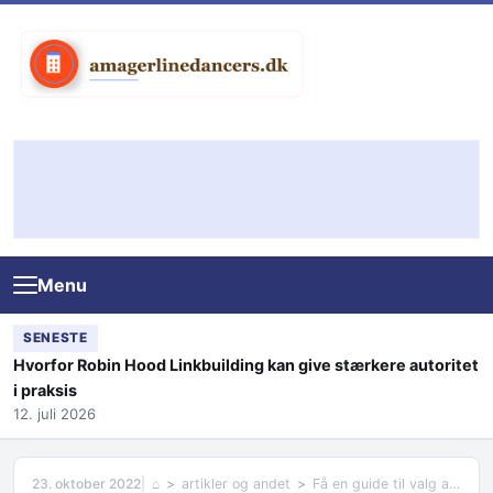
Skip to content
Menu
SENESTE
Hvorfor Robin Hood Linkbuilding kan give stærkere autoritet
i praksis
12. juli 2026
23. oktober 2022
⌂
artikler og andet
Få en guide til valg af billig maler i Randers, Silkeborg og Aalborg