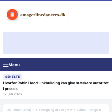
Skip to content
Menu
SENESTE
Hvorfor Robin Hood Linkbuilding kan give stærkere autoritet
i praksis
12. juli 2026
30. januar 2024
⌂
Beregning af Boligstøtte: Sådan Beregn Boligstøtte Effektivt